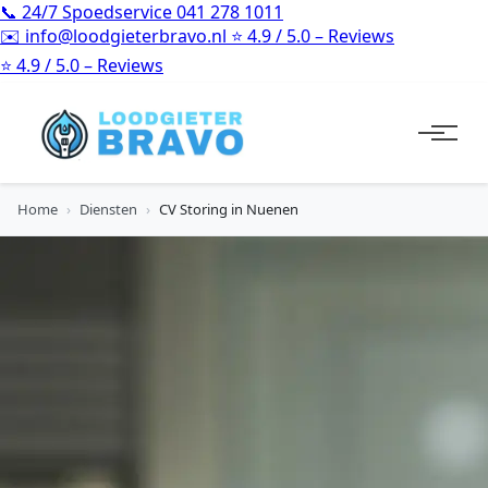
📞
24/7 Spoedservice
041 278 1011
✉️
info@loodgieterbravo.nl
⭐
4.9 / 5.0 – Reviews
⭐
4.9 / 5.0 – Reviews
Home
›
Diensten
›
CV Storing in Nuenen