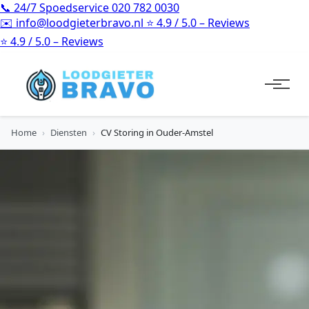
📞
24/7 Spoedservice
020 782 0030
✉️
info@loodgieterbravo.nl
⭐
4.9 / 5.0 – Reviews
⭐
4.9 / 5.0 – Reviews
Home
›
Diensten
›
CV Storing in Ouder-Amstel