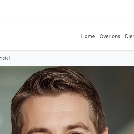
Home
Over ons
Die
mstel