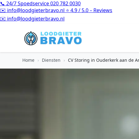
📞
24/7 Spoedservice
020 782 0030
✉️
info@loodgieterbravo.nl
⭐
4.9 / 5.0 – Reviews
⭐
4.9 / 5.0 – Reviews
Home
›
Diensten
›
CV Storing in Ouderkerk aan de A