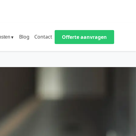
Blog
Contact
Offerte aanvragen
nsten
▼