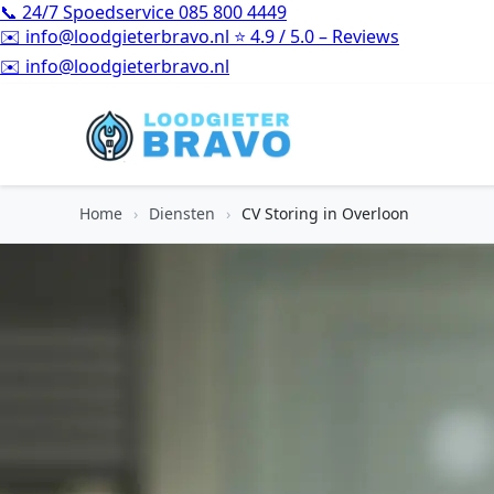
📞
24/7 Spoedservice
085 800 4449
✉️
info@loodgieterbravo.nl
⭐
4.9 / 5.0 – Reviews
⭐
4.9 / 5.0 – Reviews
Home
›
Diensten
›
CV Storing in Overloon