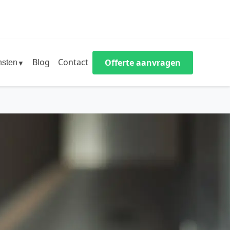
Blog
Contact
Offerte aanvragen
nsten
▼