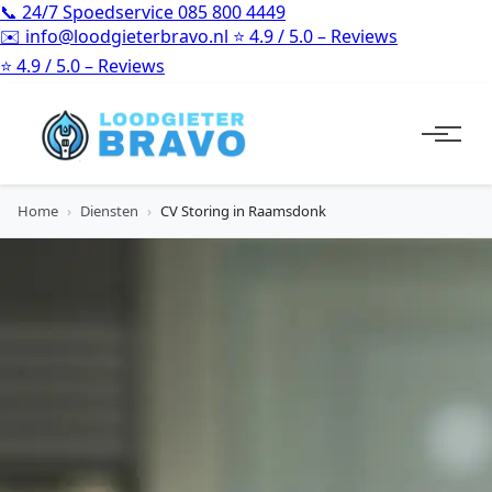
📞
24/7 Spoedservice
085 800 4449
✉️
info@loodgieterbravo.nl
⭐
4.9 / 5.0 – Reviews
⭐
4.9 / 5.0 – Reviews
Home
›
Diensten
›
CV Storing in Raamsdonk