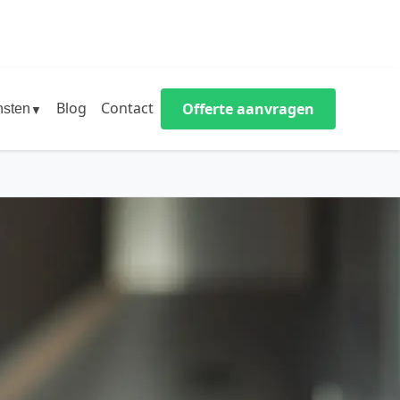
Blog
Contact
Offerte aanvragen
nsten
▼