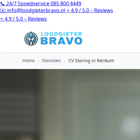
📞
24/7 Spoedservice
085 800 4449
✉️
info@loodgieterbravo.nl
⭐
4.9 / 5.0 – Reviews
⭐
4.9 / 5.0 – Reviews
Home
›
Diensten
›
CV Storing in Renkum