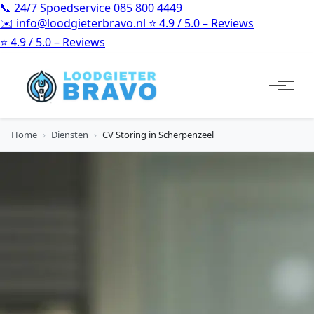
📞
24/7 Spoedservice
085 800 4449
✉️
info@loodgieterbravo.nl
⭐
4.9 / 5.0 – Reviews
⭐
4.9 / 5.0 – Reviews
Home
›
Diensten
›
CV Storing in Scherpenzeel