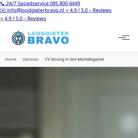
📞
24/7 Spoedservice
085 800 4449
✉️
info@loodgieterbravo.nl
⭐
4.9 / 5.0 – Reviews
⭐
4.9 / 5.0 – Reviews
Home
›
Diensten
›
CV Storing in Sint-Michielsgestel