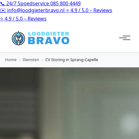
📞
24/7 Spoedservice
085 800 4449
✉️
info@loodgieterbravo.nl
⭐
4.9 / 5.0 – Reviews
⭐
4.9 / 5.0 – Reviews
Home
›
Diensten
›
CV Storing in Sprang-Capelle