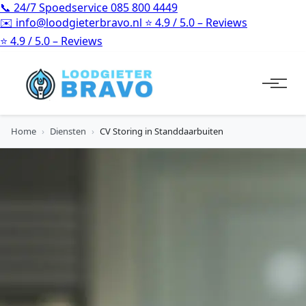
📞
24/7 Spoedservice
085 800 4449
✉️
info@loodgieterbravo.nl
⭐
4.9 / 5.0 – Reviews
⭐
4.9 / 5.0 – Reviews
Home
›
Diensten
›
CV Storing in Standdaarbuiten