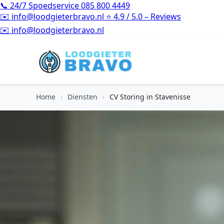
📞
24/7 Spoedservice
085 800 4449
✉️
info@loodgieterbravo.nl
⭐
4.9 / 5.0 – Reviews
⭐
4.9 / 5.0 – Reviews
Home
›
Diensten
›
CV Storing in Stavenisse