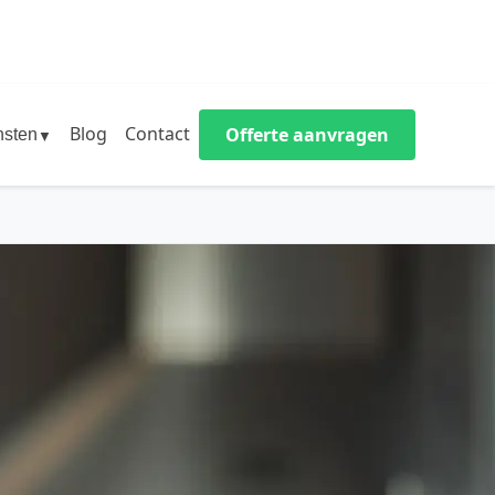
Blog
Contact
Offerte aanvragen
nsten
▼