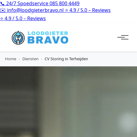
📞
24/7 Spoedservice
085 800 4449
✉️
info@loodgieterbravo.nl
⭐
4.9 / 5.0 – Reviews
⭐
4.9 / 5.0 – Reviews
Home
›
Diensten
›
CV Storing in Terheijden