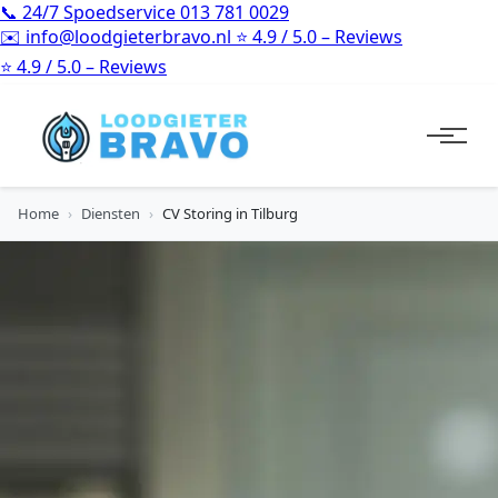
📞
24/7 Spoedservice
013 781 0029
✉️
info@loodgieterbravo.nl
⭐
4.9 / 5.0 – Reviews
⭐
4.9 / 5.0 – Reviews
Home
›
Diensten
›
CV Storing in Tilburg