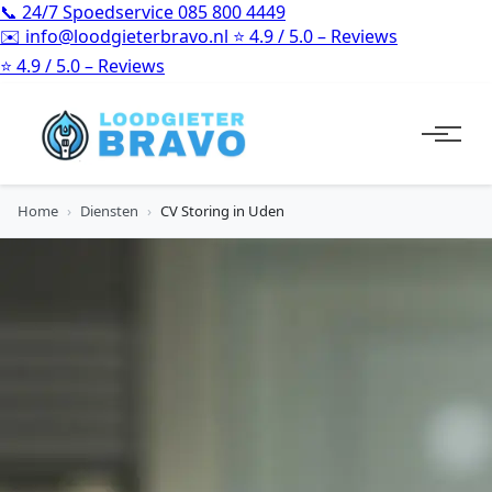
📞
24/7 Spoedservice
085 800 4449
✉️
info@loodgieterbravo.nl
⭐
4.9 / 5.0 – Reviews
⭐
4.9 / 5.0 – Reviews
Home
›
Diensten
›
CV Storing in Uden