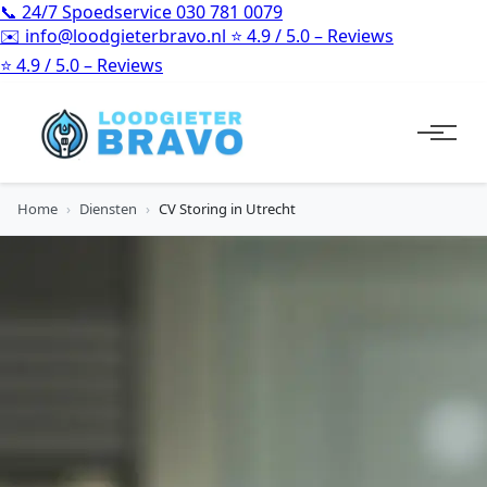
📞
24/7 Spoedservice
030 781 0079
✉️
info@loodgieterbravo.nl
⭐
4.9 / 5.0 – Reviews
⭐
4.9 / 5.0 – Reviews
Home
›
Diensten
›
CV Storing in Utrecht