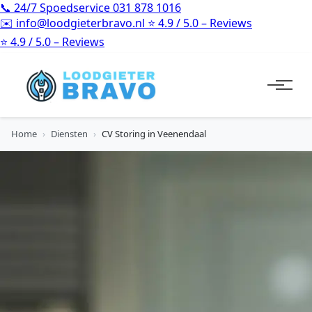
📞
24/7 Spoedservice
031 878 1016
✉️
info@loodgieterbravo.nl
⭐
4.9 / 5.0 – Reviews
⭐
4.9 / 5.0 – Reviews
Home
›
Diensten
›
CV Storing in Veenendaal