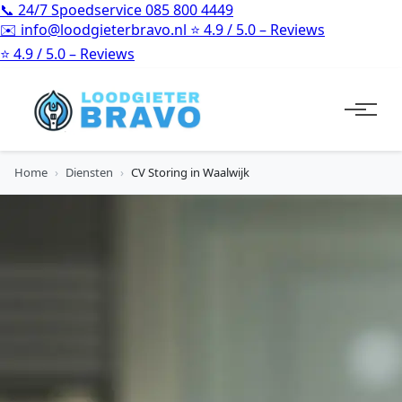
📞
24/7 Spoedservice
085 800 4449
✉️
info@loodgieterbravo.nl
⭐
4.9 / 5.0 – Reviews
⭐
4.9 / 5.0 – Reviews
Home
›
Diensten
›
CV Storing in Waalwijk