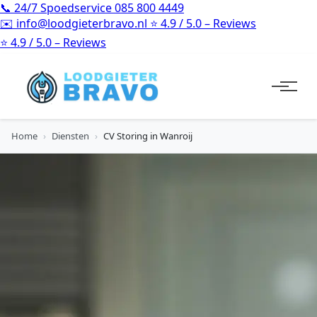
📞
24/7 Spoedservice
085 800 4449
✉️
info@loodgieterbravo.nl
⭐
4.9 / 5.0 – Reviews
⭐
4.9 / 5.0 – Reviews
Home
›
Diensten
›
CV Storing in Wanroij