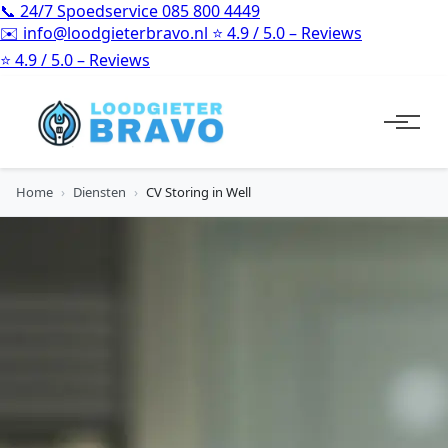
📞
24/7 Spoedservice
085 800 4449
✉️
info@loodgieterbravo.nl
⭐
4.9 / 5.0 – Reviews
⭐
4.9 / 5.0 – Reviews
Home
›
Diensten
›
CV Storing in Well