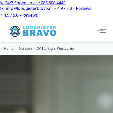
📞
24/7 Spoedservice
085 800 4449
✉️
info@loodgieterbravo.nl
⭐
4.9 / 5.0 – Reviews
✉️
info@loodgieterbravo.nl
Home
›
Diensten
›
CV Storing in Westdorpe