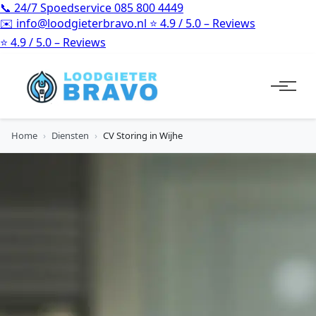
📞
24/7 Spoedservice
085 800 4449
✉️
info@loodgieterbravo.nl
⭐
4.9 / 5.0 – Reviews
⭐
4.9 / 5.0 – Reviews
Home
›
Diensten
›
CV Storing in Wijhe