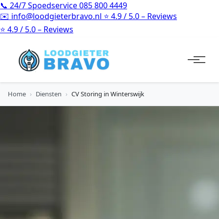
📞
24/7 Spoedservice
085 800 4449
✉️
info@loodgieterbravo.nl
⭐
4.9 / 5.0 – Reviews
⭐
4.9 / 5.0 – Reviews
Home
›
Diensten
›
CV Storing in Winterswijk