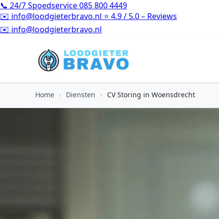
📞
24/7 Spoedservice
085 800 4449
✉️
info@loodgieterbravo.nl
⭐
4.9 / 5.0 – Reviews
⭐
4.9 / 5.0 – Reviews
Home
›
Diensten
›
CV Storing in Woensdrecht