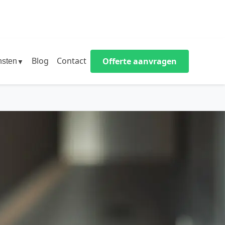
Blog
Contact
Offerte aanvragen
nsten
▼