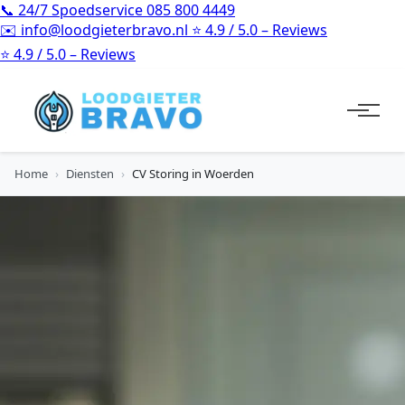
📞
24/7 Spoedservice
085 800 4449
✉️
info@loodgieterbravo.nl
⭐
4.9 / 5.0 – Reviews
⭐
4.9 / 5.0 – Reviews
Home
›
Diensten
›
CV Storing in Woerden