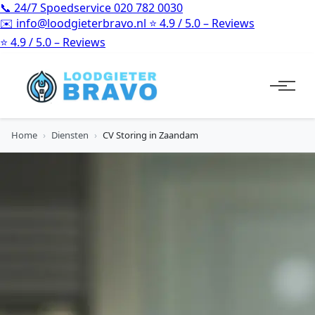
📞
24/7 Spoedservice
020 782 0030
✉️
info@loodgieterbravo.nl
⭐
4.9 / 5.0 – Reviews
⭐
4.9 / 5.0 – Reviews
Home
›
Diensten
›
CV Storing in Zaandam