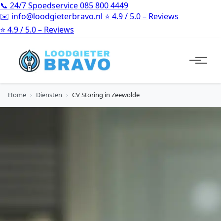
📞
24/7 Spoedservice
085 800 4449
✉️
info@loodgieterbravo.nl
⭐
4.9 / 5.0 – Reviews
⭐
4.9 / 5.0 – Reviews
Home
›
Diensten
›
CV Storing in Zeewolde