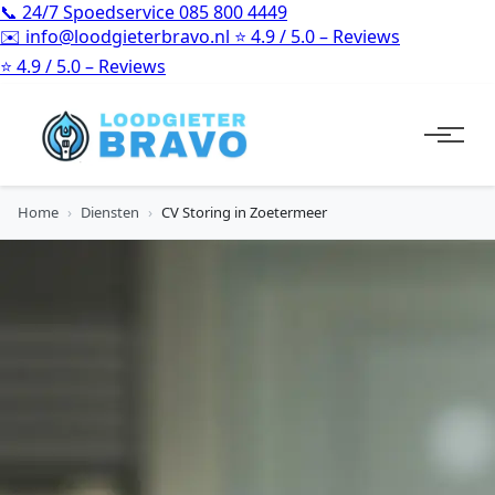
📞
24/7 Spoedservice
085 800 4449
✉️
info@loodgieterbravo.nl
⭐
4.9 / 5.0 – Reviews
⭐
4.9 / 5.0 – Reviews
Home
›
Diensten
›
CV Storing in Zoetermeer