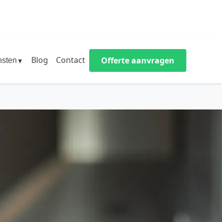
Blog
Contact
Offerte aanvragen
nsten
▼