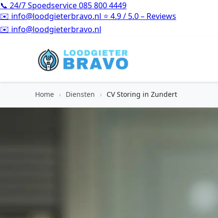
📞
24/7 Spoedservice
085 800 4449
✉️
info@loodgieterbravo.nl
⭐
4.9 / 5.0 – Reviews
⭐
4.9 / 5.0 – Reviews
Home
›
Diensten
›
CV Storing in Zundert