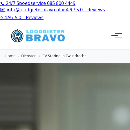
📞
24/7 Spoedservice
085 800 4449
✉️
info@loodgieterbravo.nl
⭐
4.9 / 5.0 – Reviews
⭐
4.9 / 5.0 – Reviews
Home
›
Diensten
›
CV Storing in Zwijndrecht