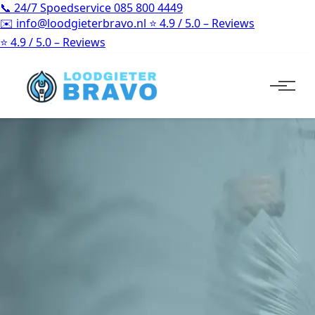
📞
24/7 Spoedservice
085 800 4449
✉️
info@loodgieterbravo.nl
⭐
4.9 / 5.0 – Reviews
⭐
4.9 / 5.0 – Reviews