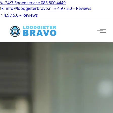
📞
24/7 Spoedservice
085 800 4449
✉️
info@loodgieterbravo.nl
⭐
4.9 / 5.0 – Reviews
⭐
4.9 / 5.0 – Reviews