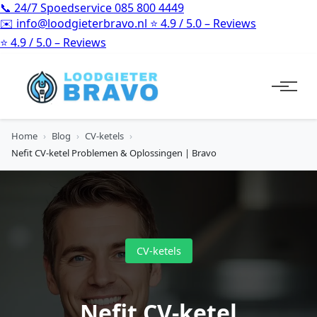
📞
24/7 Spoedservice
085 800 4449
✉️
info@loodgieterbravo.nl
⭐
4.9 / 5.0 – Reviews
⭐
4.9 / 5.0 – Reviews
Home
›
Blog
›
CV-ketels
›
Nefit CV-ketel Problemen & Oplossingen | Bravo
CV-ketels
Nefit CV-ketel