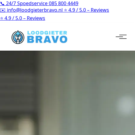
📞
24/7 Spoedservice
085 800 4449
✉️
info@loodgieterbravo.nl
⭐
4.9 / 5.0 – Reviews
⭐
4.9 / 5.0 – Reviews