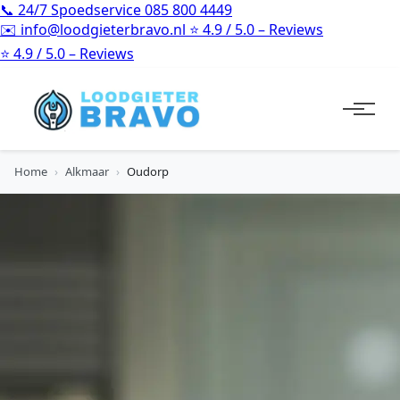
📞
24/7 Spoedservice
085 800 4449
✉️
info@loodgieterbravo.nl
⭐
4.9 / 5.0 – Reviews
⭐
4.9 / 5.0 – Reviews
Home
›
Alkmaar
›
Oudorp