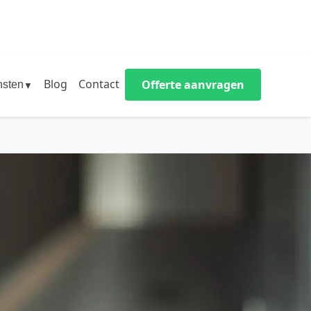
Blog
Contact
Offerte aanvragen
nsten
▼