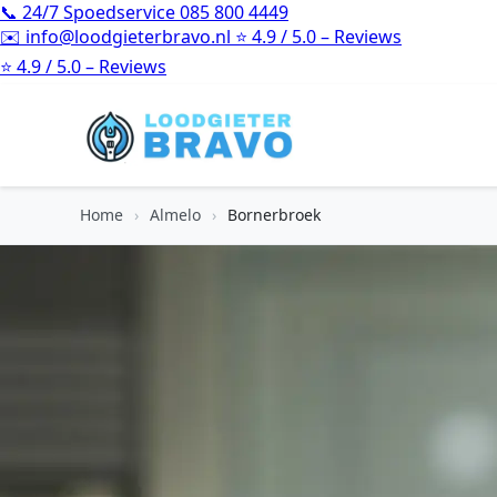
📞
24/7 Spoedservice
085 800 4449
✉️
info@loodgieterbravo.nl
⭐
4.9 / 5.0 – Reviews
⭐
4.9 / 5.0 – Reviews
Home
›
Almelo
›
Bornerbroek