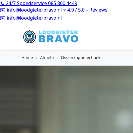
📞
24/7 Spoedservice
085 800 4449
✉️
info@loodgieterbravo.nl
⭐
4.9 / 5.0 – Reviews
⭐
4.9 / 5.0 – Reviews
Home
›
Almelo
›
Ossenkoppelerhoek