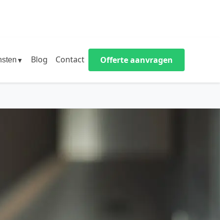
Blog
Contact
Offerte aanvragen
nsten
▼