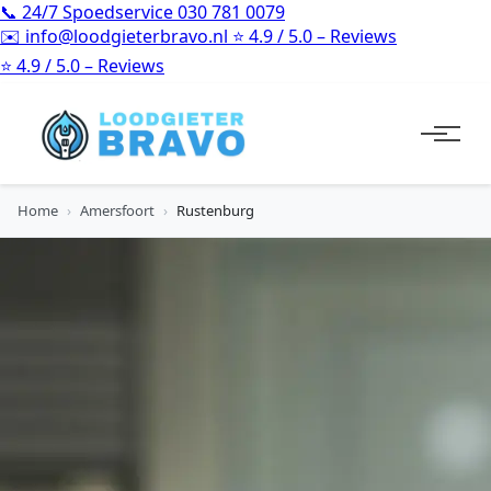
📞
24/7 Spoedservice
030 781 0079
✉️
info@loodgieterbravo.nl
⭐
4.9 / 5.0 – Reviews
⭐
4.9 / 5.0 – Reviews
Home
›
Amersfoort
›
Rustenburg