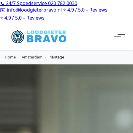
📞
24/7 Spoedservice
020 782 0030
✉️
info@loodgieterbravo.nl
⭐
4.9 / 5.0 – Reviews
⭐
4.9 / 5.0 – Reviews
Home
›
Amsterdam
›
Plantage