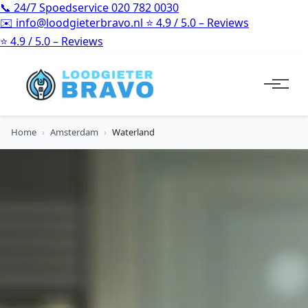
📞
24/7 Spoedservice
020 782 0030
✉️
info@loodgieterbravo.nl
⭐
4.9 / 5.0 – Reviews
⭐
4.9 / 5.0 – Reviews
Home
›
Amsterdam
›
Waterland