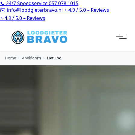
📞
24/7 Spoedservice
057 078 1015
✉️
info@loodgieterbravo.nl
⭐
4.9 / 5.0 – Reviews
⭐
4.9 / 5.0 – Reviews
Home
›
Apeldoorn
›
Het Loo