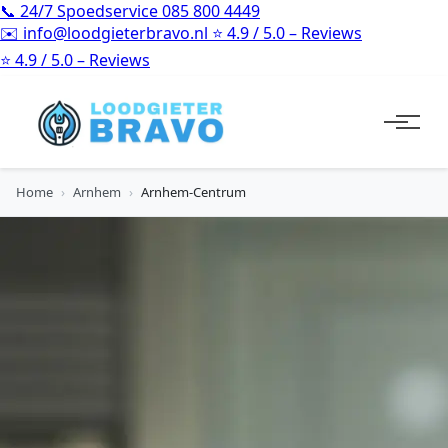
📞
24/7 Spoedservice
085 800 4449
✉️
info@loodgieterbravo.nl
⭐
4.9 / 5.0 – Reviews
⭐
4.9 / 5.0 – Reviews
Home
›
Arnhem
›
Arnhem-Centrum