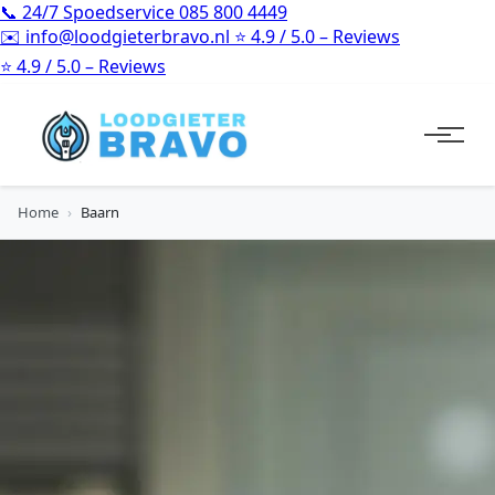
📞
24/7 Spoedservice
085 800 4449
✉️
info@loodgieterbravo.nl
⭐
4.9 / 5.0 – Reviews
⭐
4.9 / 5.0 – Reviews
Home
›
Baarn