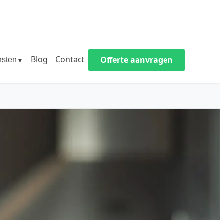
Blog
Contact
Offerte aanvragen
nsten
▼