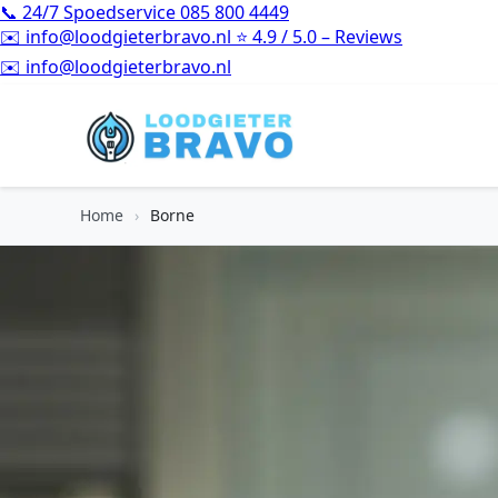
📞
24/7 Spoedservice
085 800 4449
✉️
info@loodgieterbravo.nl
⭐
4.9 / 5.0 – Reviews
⭐
4.9 / 5.0 – Reviews
Home
›
Borne