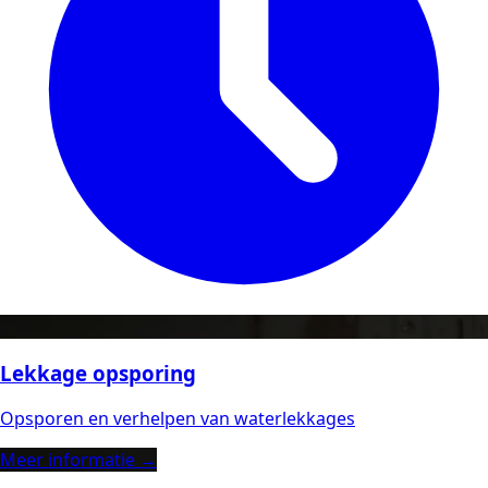
Lekkage opsporing
Opsporen en verhelpen van waterlekkages
Meer informatie →