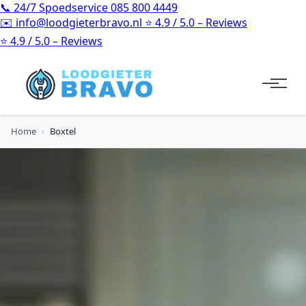
📞
24/7 Spoedservice
085 800 4449
✉️
info@loodgieterbravo.nl
⭐
4.9 / 5.0 – Reviews
⭐
4.9 / 5.0 – Reviews
Home
›
Boxtel