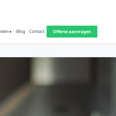
Blog
Contact
Offerte aanvragen
nsten
▼