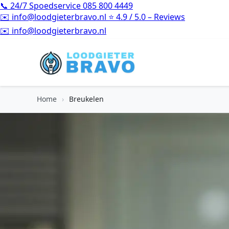
📞
24/7 Spoedservice
085 800 4449
✉️
info@loodgieterbravo.nl
⭐
4.9 / 5.0 – Reviews
⭐
4.9 / 5.0 – Reviews
Home
›
Breukelen