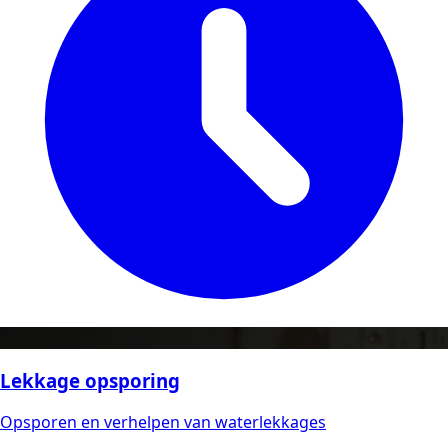
Lekkage opsporing
Opsporen en verhelpen van waterlekkages