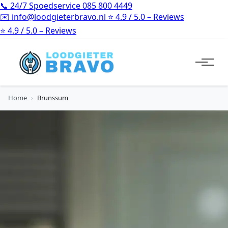
📞
24/7 Spoedservice
085 800 4449
✉️
info@loodgieterbravo.nl
⭐
4.9 / 5.0 – Reviews
⭐
4.9 / 5.0 – Reviews
Home
›
Brunssum