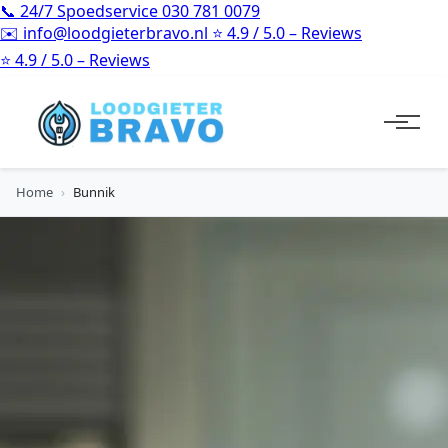
📞
24/7 Spoedservice
030 781 0079
✉️
info@loodgieterbravo.nl
⭐
4.9 / 5.0 – Reviews
⭐
4.9 / 5.0 – Reviews
Home
›
Bunnik