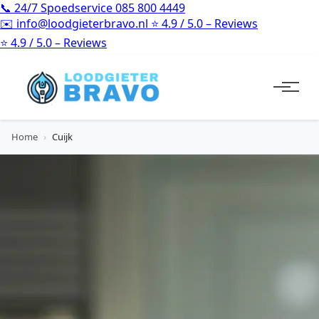
📞
24/7 Spoedservice
085 800 4449
✉️
info@loodgieterbravo.nl
⭐
4.9 / 5.0 – Reviews
⭐
4.9 / 5.0 – Reviews
Home
›
Cuijk