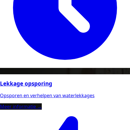
Lekkage opsporing
Opsporen en verhelpen van waterlekkages
Meer informatie →