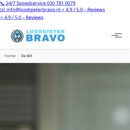
📞
24/7 Spoedservice
030 781 0079
✉️
info@loodgieterbravo.nl
⭐
4.9 / 5.0 – Reviews
⭐
4.9 / 5.0 – Reviews
Home
›
De Bilt