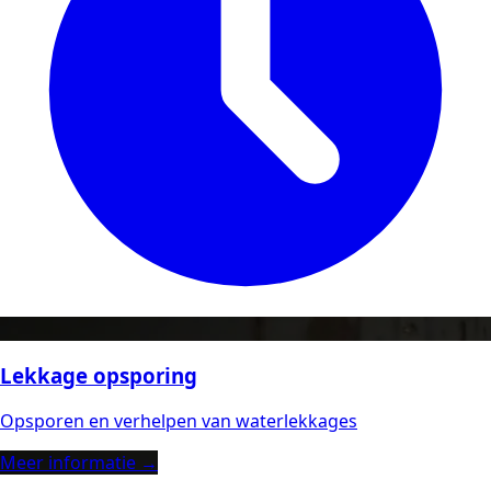
Lekkage opsporing
Opsporen en verhelpen van waterlekkages
Meer informatie →