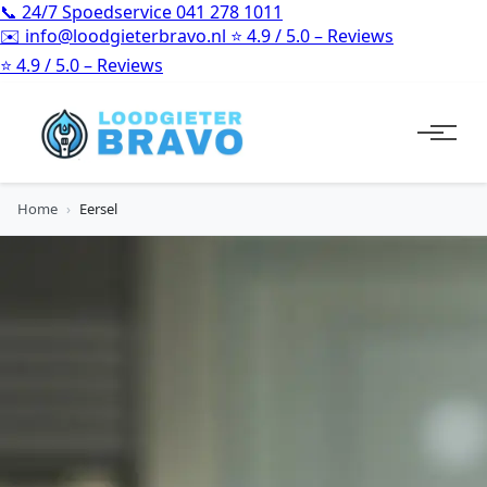
📞
24/7 Spoedservice
041 278 1011
✉️
info@loodgieterbravo.nl
⭐
4.9 / 5.0 – Reviews
⭐
4.9 / 5.0 – Reviews
Home
›
Eersel